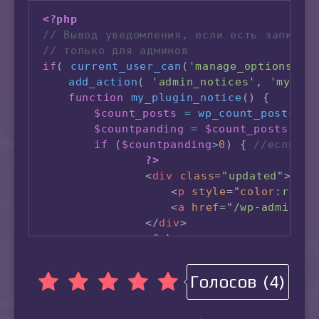
<?php
// Вывод уведомления, если есть записи 
// только для админов
if
(
current_user_can
(
'manage_options'
)
add_action
(
'admin_notices'
,
'my_plu
function
my_plugin_notice
(
)
{
$count_posts
=
wp_count_posts
(
)
;
$countpanding
=
$count_posts
-
>
pe
if
(
$countpanding
>
0
)
{
//если чт
?>
<
div
class
=
"
updated
"
>
<
p
style
="
color
:
red
;
<
a
href
=
"
/wp-admin/ed
</
div
>
<?php
}
}
Голосов (4)
}