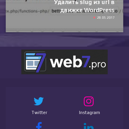
Удалить slug из url в
движке WordPress
28.05.2017
Twitter
Instagram