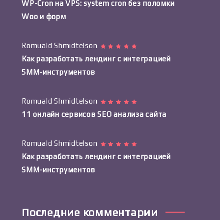
WP-Cron на VPS: system cron без поломки
Woo и форм
Romuald Shmidtelson
Как разработать лендинг с интеграцией
SMM-инструментов
Romuald Shmidtelson
11 онлайн сервисов SEO анализа сайта
Romuald Shmidtelson
Как разработать лендинг с интеграцией
SMM-инструментов
Последние комментарии