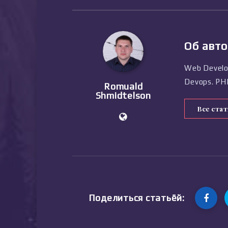
Об авто
Web Develop
Devops. PHP,
Romuald
Shmidtelson
Все ста
Поделиться статьёй: