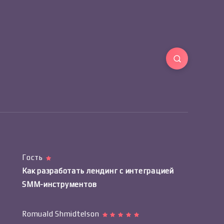
Гость
Как разработать лендинг с интеграцией
SMM-инструментов
Romuald Shmidtelson