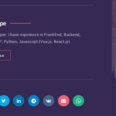
ре
er. I have expirience in FrontEnd, Backend,
 Python, Javascript (Vue.js, React.js)
тьи