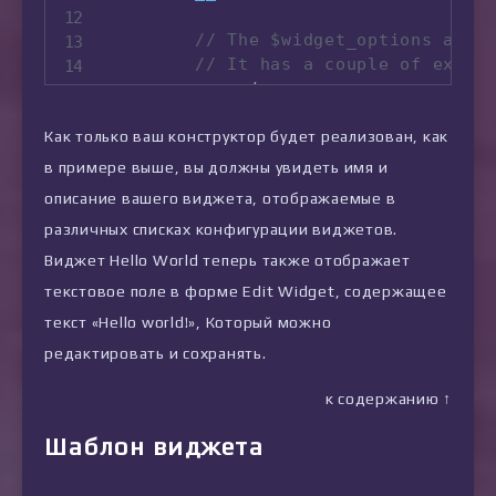
// The $widget_options arra
// It has a couple of extra
array
(
'description'
=
>
__
(
'A 
Как только ваш конструктор будет реализован, как
'help'
=
>
'http:
)
,
в примере выше, вы должны увидеть имя и
описание вашего виджета, отображаемые в
//The $control_options arra
различных списках конфигурации виджетов.
array
(
)
,
Виджет Hello World теперь также отображает
текстовое поле в форме Edit Widget, содержащее
//The $form_options array, 
текст «Hello world!», Который можно
array
(
редактировать и сохранять.
'text'
=
>
array
(
'type'
=
>
'text'
,
к содержанию ↑
'label'
=
>
__
(
'Hell
'default'
=
>
'Hello
Шаблон виджета
)
,
)
,