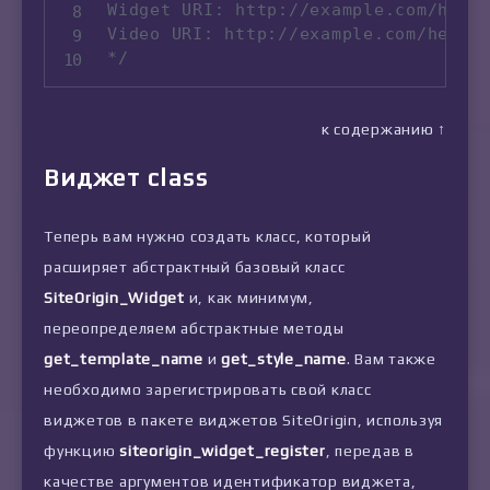
Widget URI: http://example.com/hello
Video URI: http://example.com/hello-
*/
к содержанию ↑
Виджет class
Теперь вам нужно создать класс, который
расширяет абстрактный базовый класс
SiteOrigin_Widget
и, как минимум,
переопределяем абстрактные методы
get_template_name
и
get_style_name
. Вам также
необходимо зарегистрировать свой класс
виджетов в пакете виджетов SiteOrigin, используя
функцию
siteorigin_widget_register
, передав в
качестве аргументов идентификатор виджета,