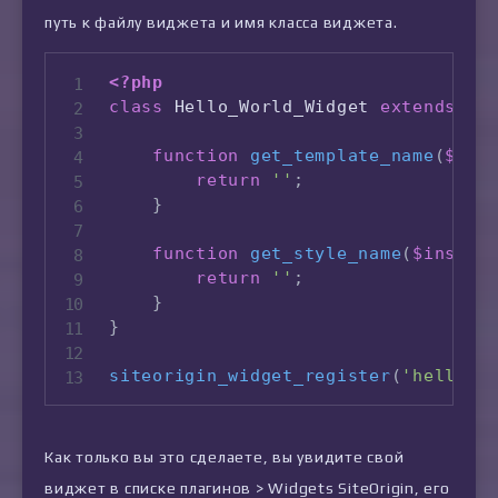
путь к файлу виджета и имя класса виджета.
<?php
class
Hello_World_Widget
extends
Si
function
get_template_name
(
$ins
return
''
;
}
function
get_style_name
(
$instan
return
''
;
}
}
siteorigin_widget_register
(
'hello-w
Как только вы это сделаете, вы увидите свой
виджет в списке плагинов > Widgets SiteOrigin, его