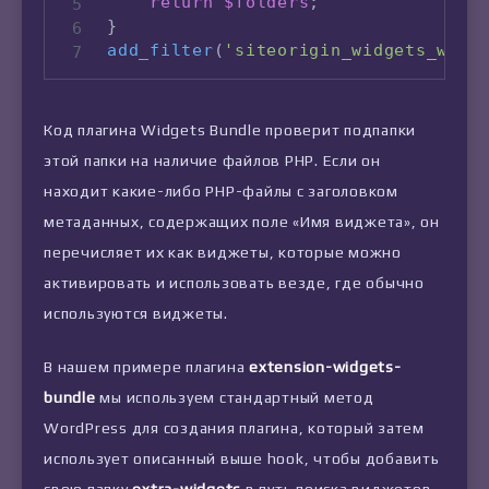
return
$folders
;
}
add_filter
(
'siteorigin_widgets_widg
Код плагина Widgets Bundle проверит подпапки
этой папки на наличие файлов PHP. Если он
находит какие-либо PHP-файлы с заголовком
метаданных, содержащих поле «Имя виджета», он
перечисляет их как виджеты, которые можно
активировать и использовать везде, где обычно
используются виджеты.
В нашем примере плагина
extension-widgets-
bundle
мы используем стандартный метод
WordPress для создания плагина, который затем
использует описанный выше hook, чтобы добавить
свою папку
extra-widgets
в путь поиска виджетов.