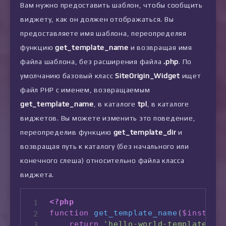
Вам нужно предоставить шаблон, чтобы сообщить
//The $base_folder path str
виджету, как он должен отображаться. Вы
plugin_dir_path
(
__FILE__
)
предоставляете имя шаблона, переопределяя
)
;
}
функцию
get_template_name
и возвращая имя
файла шаблона, без расширения файла
.php
. По
умолчанию базовый класс
SiteOrigin_Widget
ищет
файл PHP с именем, возвращаемым
get_template_name
, в каталоге
tpl
, в каталоге
виджетов. Вы можете изменить это поведение,
переопределив функцию
get_template_dir
и
возвращая путь к каталогу (без начального или
конечного слеша) относительно файла класса
виджета.
<?php
function
get_template_name
(
$instanc
return
'hello-world-template'
;