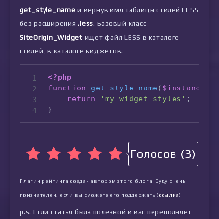
get_style_name
и вернув имя таблицы стилей LESS
без расширения
.less
. Базовый класс
SiteOrigin_Widget
ищет файл LESS в каталоге
стилей, в каталоге виджетов.
<?php
function
get_style_name
(
$instance
)
return
'my-widget-styles'
;
}
Голосов (3)
Плагин рейтинга создан автором этого блога. Буду очень
признателен, если вы сможете его поддержать (
ссылка
)
p.s. Если статья была полезной и вас переполняет