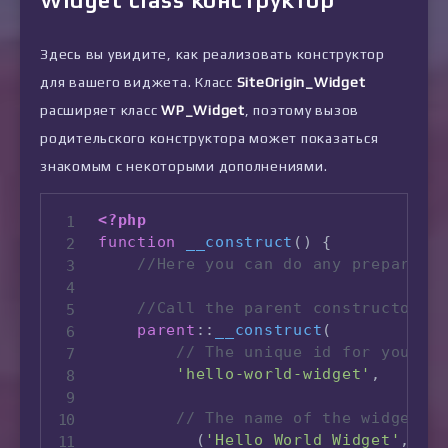
Здесь вы увидите, как реализовать конструктор
для вашего виджета. Класс
SiteOrigin_Widget
расширяет класс
WP_Widget
, поэтому вызов
родительского конструктора может показаться
знакомым с некоторыми дополнениями.
<?php
function
__construct
(
)
{
//Here you can do any preparati
//Call the parent constructor w
parent
:
:
__construct
(
// The unique id for your w
'hello-world-widget'
,
// The name of the widget f
__
(
'Hello World Widget'
,
'h