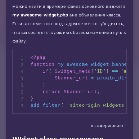
можно найти в примере файла основного виджета
my-awesome-widget.php
вне объявления класса.
Если вы поместите код в другое место, убедитесь,
что вы соответствующим образом изменили путь к
файлу.
<?php
function
my_awesome_widget_banner_i
if
(
$widget_meta
[
'ID'
]
==
'my-a
$banner_url
=
plugin_dir_ur
}
return
$banner_url
;
}
add_filter
(
'siteorigin_widgets_wid
к содержанию ↑
Widget class конструктор