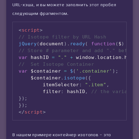
URL-хэша, и вы можете заполнить этот пробел
следующим фрагментом.
<
script
>
// Isotope filter by URL Hash 
jQuery
(
document
)
.
ready
(
function
(
$
)
{
// Store # parameter and add "." before
var
 hashID 
=
"."
+
 window
.
location
.
hash
//  Set Isotope Container
var
 $container 
=
$
(
'.container'
)
;
    $container
.
isotope
(
{
        itemSelector
:
".item"
,
        filter
:
 hashID
,
// the variable
}
)
;
}
)
;
</
script
>
В нашем примере контейнер изотопов – это