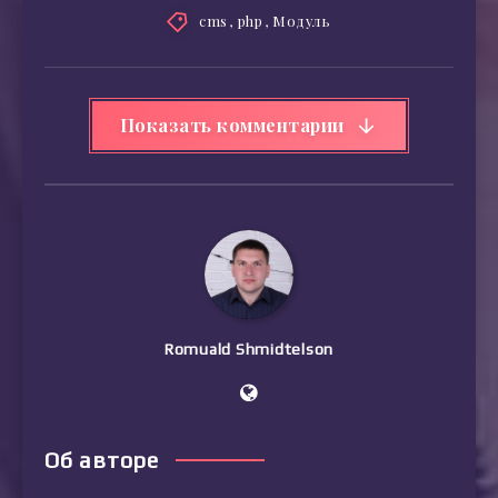
cms
,
php
,
Модуль
Показать комментарии
Romuald Shmidtelson
Об авторе